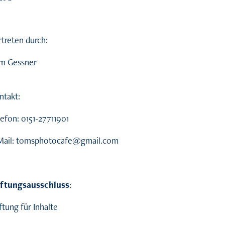
rtreten durch:
m Gessner
ntakt:
lefon: 0151-27711901
Mail: tomsphotocafe@gmail.com
ftungsausschluss
:
tung für Inhalte