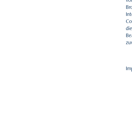
Br
Int
Coo
di
Be
zu
Im