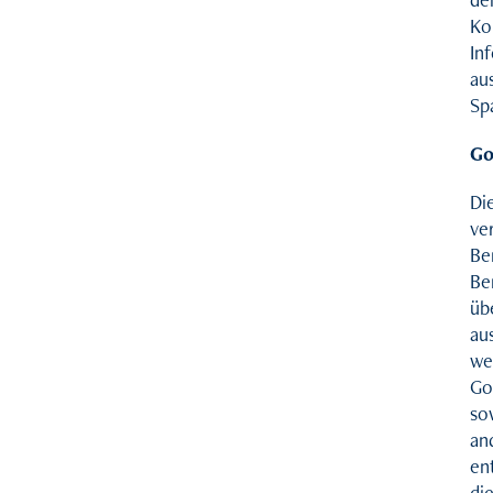
Ko
In
au
Sp
Go
Di
ve
Be
Be
üb
au
we
Go
so
an
en
di