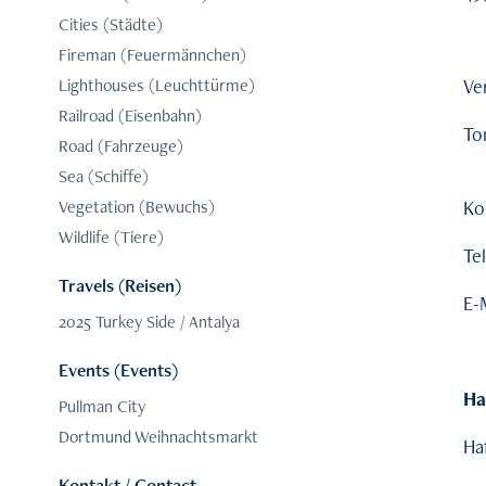
Cities (Städte)
Fireman (Feuermännchen)
Ve
Lighthouses (Leuchttürme)
Railroad (Eisenbahn)
To
Road (Fahrzeuge)
Sea (Schiffe)
Ko
Vegetation (Bewuchs)
Wildlife (Tiere)
Te
Travels (Reisen)
E-
2025 Turkey Side / Antalya
Events (Events)
Ha
Pullman City
Dortmund Weihnachtsmarkt
Haf
Kontakt / Contact