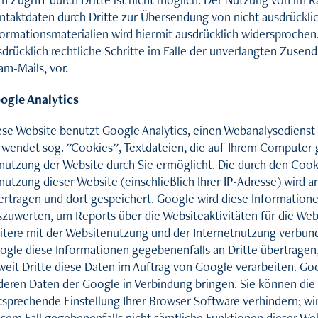
ntaktdaten durch Dritte zur Übersendung von nicht ausdrückl
formationsmaterialien wird hiermit ausdrücklich widersprochen.
sdrücklich rechtliche Schritte im Falle der unverlangten Zuse
am-Mails, vor.
ogle Analytics
ese Website benutzt Google Analytics, einen Webanalysedienst d
rwendet sog. ''Cookies'', Textdateien, die auf Ihrem Computer
nutzung der Website durch Sie ermöglicht. Die durch den Cook
nutzung dieser Website (einschließlich Ihrer IP-Adresse) wird 
ertragen und dort gespeichert. Google wird diese Information
szuwerten, um Reports über die Websiteaktivitäten für die W
itere mit der Websitenutzung und der Internetnutzung verbund
ogle diese Informationen gegebenenfalls an Dritte übertragen,
weit Dritte diese Daten im Auftrag von Google verarbeiten. Goog
deren Daten der Google in Verbindung bringen. Sie können die I
tsprechende Einstellung Ihrer Browser Software verhindern; wir 
esem Fall gegebenenfalls nicht sämtliche Funktionen dieser We