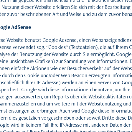
e Nutzung dieser Website erklären Sie sich mit der Bearbeitun
 der zuvor beschriebenen Art und Weise und zu dem zuvor ben
ogle AdSense
ese Website benutzt Google Adsense, einen Webanzeigendienst 
sense verwendet sog. ''Cookies'' (Textdateien), die auf Ihrem
alyse der Benutzung der Website durch Sie ermöglicht. Google
leine unsichtbare Grafiken) zur Sammlung von Informationen.
nnen einfache Aktionen wie der Besucherverkehr auf der Web
e durch den Cookie und/oder Web Beacon erzeugten Informati
inschließlich Ihrer IP-Adresse) werden an einen Server von Goo
speichert. Google wird diese Informationen benutzen, um Ihre 
zeigen auszuwerten, um Reports über die Websiteaktivitäten u
sammenzustellen und um weitere mit der Websitenutzung und
enstleistungen zu erbringen. Auch wird Google diese Informati
fern dies gesetzlich vorgeschrieben oder soweit Dritte diese D
ogle wird in keinem Fall Ihre IP-Adresse mit anderen Daten der
n Cookies auf Ihrer Festplatte und die Anzeige von Web Beacon