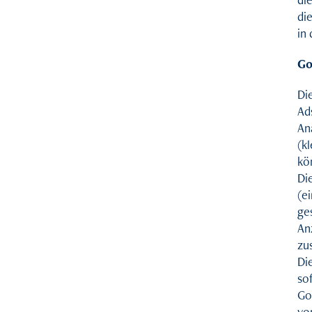
di
in
Go
Di
Ad
An
(k
kö
Di
(e
ge
An
zu
Di
so
Go
vo