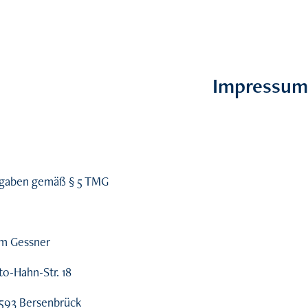
Impressu
gaben gemäß § 5 TMG
m Gessner
to-Hahn-Str. 18
593 Bersenbrück