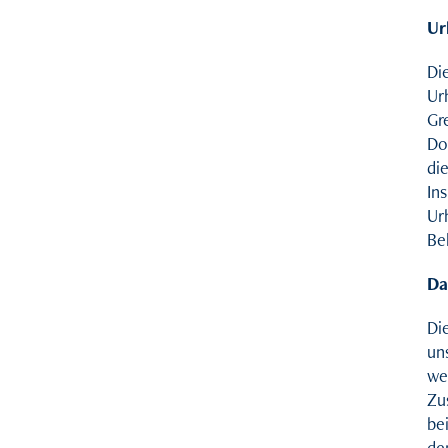
Ur
Di
Ur
Gr
Do
die
In
Ur
Be
Da
Di
un
wer
Zu
be
de