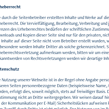
heberrecht
e durch die Seitenbetreiber erstellten Inhalte und Werke auf d
heberrecht. Die Vervielfältigung, Bearbeitung, Verbreitung und
enzen des Urheberrechtes bedürfen der schriftlichen Zustimmun
wnloads und Kopien dieser Seite sind nur für den privaten, ni
 Inhalte auf dieser Seite nicht vom Betreiber erstellt wurden,
sbesondere werden Inhalte Dritter als solche gekennzeichnet. S
heberrechtsverletzung aufmerksam werden, bitten wir um eine
kanntwerden von Rechtsverletzungen werden wir derartige In
tenschutz
e Nutzung unserer Webseite ist in der Regel ohne Angabe per
seren Seiten personenbezogene Daten (beispielsweise Name, A
den, erfolgt dies, soweit möglich, stets auf freiwilliger Basis
stimmung nicht an Dritte weitergegeben. Wir weisen darauf hin
i der Kommunikation per E-Mail) Sicherheitslücken aufweisen k
m Zugriff durch Dritte ist nicht möglich. Der Nutzung von im 