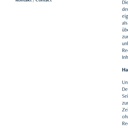
Die
de
ei
al
üb
zu
un
Re
In
Ha
Un
De
Sei
zu
Zei
oh
Re